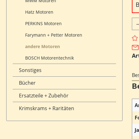
MWM Motoren
B
Hatz Motoren
Pr
PERKINS Motoren
Farymann + Petter Motoren
andere Motoren
Ar
BOSCH Motorentechnik
Sonstiges
Be
Bücher
B
Ersatzteile + Zubehör
A
Krimskrams + Raritäten
F
J