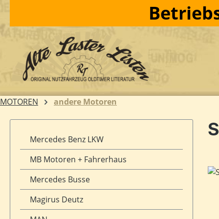
Betriebs
m Hauptinhalt springen
Zur Suche springen
Zur Hauptnavigation springen
MOTOREN
andere Motoren
S
Mercedes Benz LKW
MB Motoren + Fahrerhaus
Bil
Mercedes Busse
Magirus Deutz