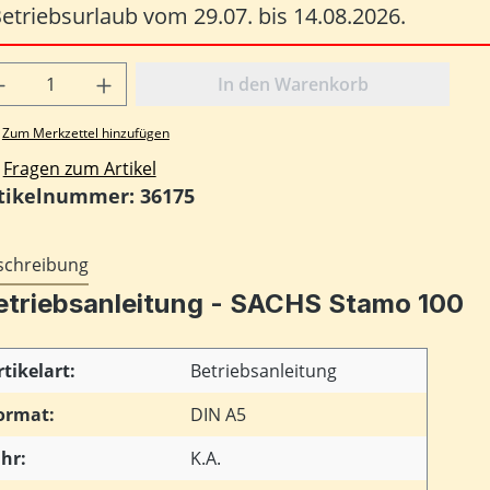
etriebsurlaub vom 29.07. bis 14.08.2026.
odukt Anzahl: Gib den gewünschten Wert
In den Warenkorb
Zum Merkzettel hinzufügen
Fragen zum Artikel
tikelnummer:
36175
schreibung
etriebsanleitung - SACHS Stamo 100
rtikelart:
Betriebsanleitung
ormat:
DIN A5
ahr:
K.A.