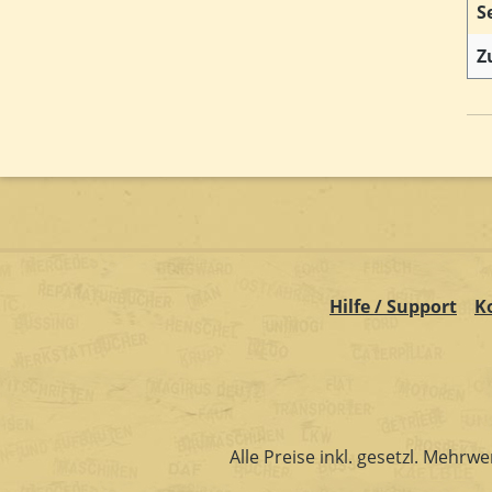
S
Z
Hilfe / Support
K
Alle Preise inkl. gesetzl. Mehrwe