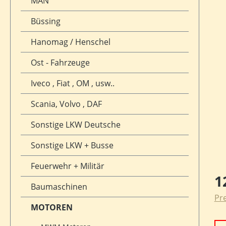
MAN
Büssing
Hanomag / Henschel
Ost - Fahrzeuge
Iveco , Fiat , OM , usw..
Scania, Volvo , DAF
Sonstige LKW Deutsche
Sonstige LKW + Busse
Feuerwehr + Militär
Reg
1
Baumaschinen
Pre
MOTOREN