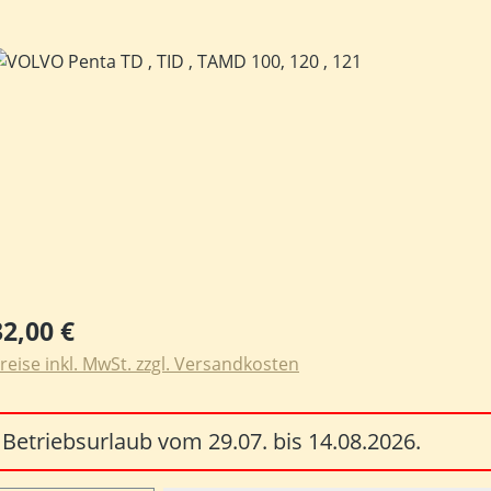
ildergalerie überspringen
egulärer Preis:
32,00 €
reise inkl. MwSt. zzgl. Versandkosten
Betriebsurlaub vom 29.07. bis 14.08.2026.