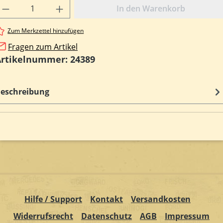
rodukt Anzahl: Gib den gewünschten Wert e
In den Warenkorb
Zum Merkzettel hinzufügen
Fragen zum Artikel
Artikelnummer:
24389
eschreibung
Hilfe / Support
Kontakt
Versandkosten
Widerrufsrecht
Datenschutz
AGB
Impressum