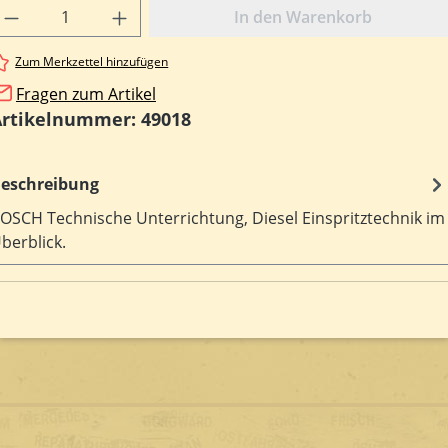
rodukt Anzahl: Gib den gewünschten Wert e
In den Warenkorb
Zum Merkzettel hinzufügen
Fragen zum Artikel
Artikelnummer:
49018
eschreibung
OSCH Technische Unterrichtung, Diesel Einspritztechnik im
berblick.