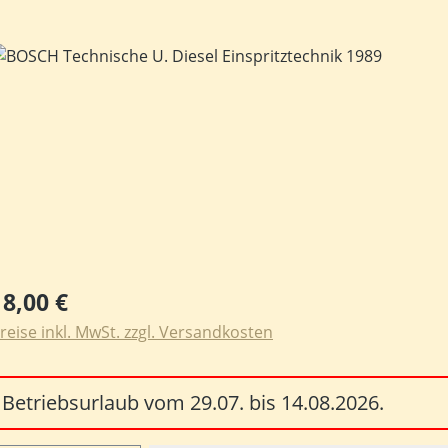
ildergalerie überspringen
egulärer Preis:
18,00 €
reise inkl. MwSt. zzgl. Versandkosten
Betriebsurlaub vom 29.07. bis 14.08.2026.