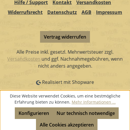
Hilfe / Support
Kontakt
Versandkosten
Widerrufsrecht
Datenschutz
AGB
Impressum
Vertrag widerrufen
Alle Preise inkl. gesetzl. Mehrwertsteuer zzgl.
Versandkosten
und ggf. Nachnahmegebühren, wenn
nicht anders angegeben.
Realisiert mit Shopware
Diese Website verwendet Cookies, um eine bestmögliche
Erfahrung bieten zu können.
Mehr Informationen ...
Konfigurieren
Nur technisch notwendige
Alle Cookies akzeptieren