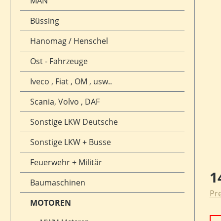
MAN
Büssing
Hanomag / Henschel
Ost - Fahrzeuge
Iveco , Fiat , OM , usw..
Scania, Volvo , DAF
Sonstige LKW Deutsche
Sonstige LKW + Busse
Feuerwehr + Militär
Reg
1
Baumaschinen
Pre
MOTOREN