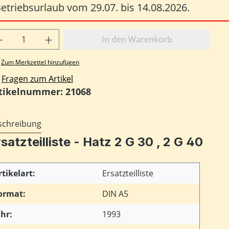
etriebsurlaub vom 29.07. bis 14.08.2026.
odukt Anzahl: Gib den gewünschten Wert
In den Warenkorb
Zum Merkzettel hinzufügen
Fragen zum Artikel
tikelnummer:
21068
schreibung
satzteilliste - Hatz 2 G 30 , 2 G 40
rtikelart:
Ersatzteilliste
ormat:
DIN A5
ahr:
1993