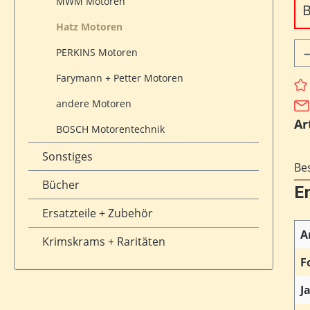
MWM Motoren
B
Hatz Motoren
Pr
PERKINS Motoren
Farymann + Petter Motoren
andere Motoren
Ar
BOSCH Motorentechnik
Sonstiges
Be
Bücher
Er
Ersatzteile + Zubehör
A
Krimskrams + Raritäten
F
J