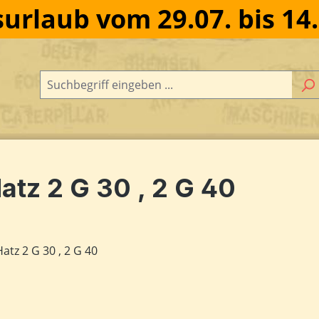
urlaub vom 29.07. bis 14
atz 2 G 30 , 2 G 40
dergalerie überspringen