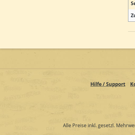
S
Z
Hilfe / Support
K
Alle Preise inkl. gesetzl. Mehrwe