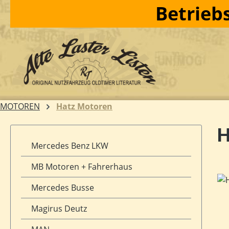
Betriebs
m Hauptinhalt springen
Zur Suche springen
Zur Hauptnavigation springen
MOTOREN
Hatz Motoren
H
Mercedes Benz LKW
MB Motoren + Fahrerhaus
Bil
Mercedes Busse
Magirus Deutz