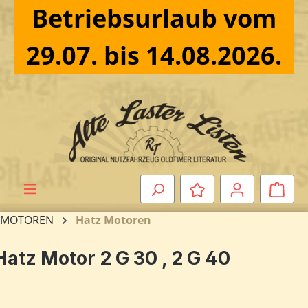
Betriebsurlaub vom
Zum Hauptinhalt springen
29.07. bis 14.08.2026.
Ware
MOTOREN
Hatz Motoren
Hatz Motor 2 G 30 , 2 G 40