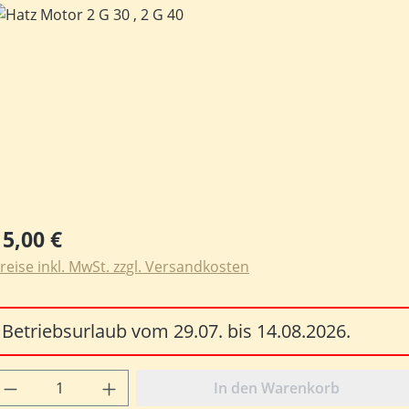
ildergalerie überspringen
egulärer Preis:
15,00 €
reise inkl. MwSt. zzgl. Versandkosten
Betriebsurlaub vom 29.07. bis 14.08.2026.
rodukt Anzahl: Gib den gewünschten Wert e
In den Warenkorb