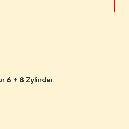
 ein oder benutze die Schaltflächen um 
 6 + 8 Zylinder