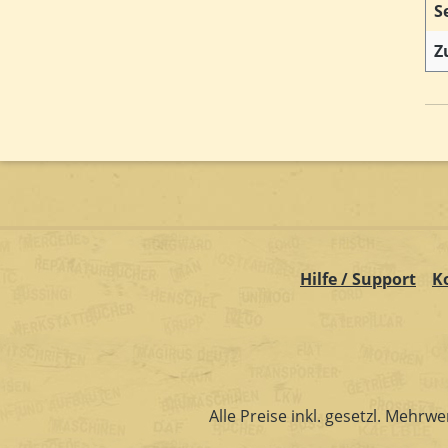
S
Z
Hilfe / Support
K
Alle Preise inkl. gesetzl. Mehrwe