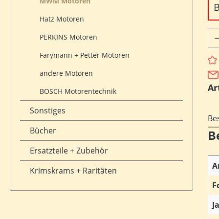
MWM Motoren
B
Hatz Motoren
Pr
PERKINS Motoren
Farymann + Petter Motoren
andere Motoren
Ar
BOSCH Motorentechnik
Sonstiges
Be
Bücher
B
Ersatzteile + Zubehör
A
Krimskrams + Raritäten
F
J