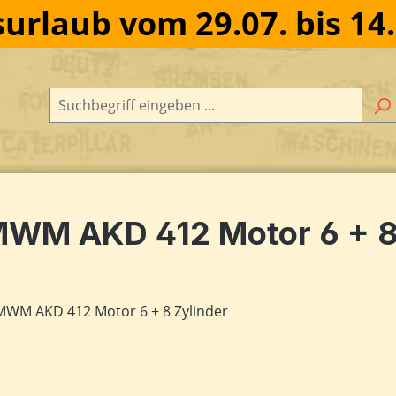
urlaub vom 29.07. bis 14
WM AKD 412 Motor 6 + 8 
dergalerie überspringen