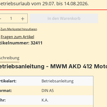
etriebsurlaub vom 29.07. bis 14.08.2026.
odukt Anzahl: Gib den gewünschten Wert
In den Warenkorb
Zum Merkzettel hinzufügen
Fragen zum Artikel
tikelnummer:
32411
schreibung
etriebsanleitung - MWM AKD 412 Motor
rtikelart:
Betriebsanleitung
ormat:
DIN A5
ahr:
K.A.