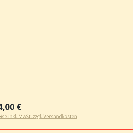
ulärer Preis:
4,00 €
ise inkl. MwSt. zzgl. Versandkosten