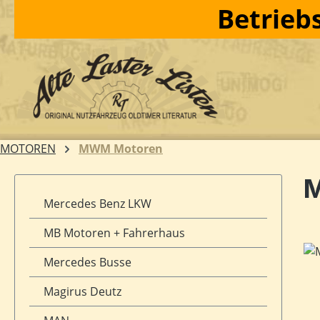
Betriebs
m Hauptinhalt springen
Zur Suche springen
Zur Hauptnavigation springen
MOTOREN
MWM Motoren
M
Mercedes Benz LKW
MB Motoren + Fahrerhaus
Bil
Mercedes Busse
Magirus Deutz