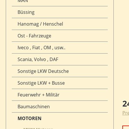
MAN
Büssing
Hanomag / Henschel
Ost - Fahrzeuge
Iveco , Fiat , OM , usw..
Scania, Volvo , DAF
Sonstige LKW Deutsche
Sonstige LKW + Busse
Feuerwehr + Militär
Reg
2
Baumaschinen
Pre
MOTOREN