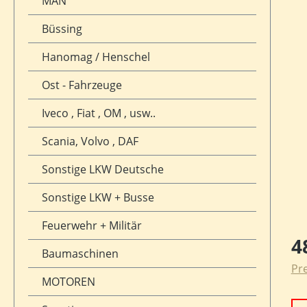
MAN
Büssing
Hanomag / Henschel
Ost - Fahrzeuge
Iveco , Fiat , OM , usw..
Scania, Volvo , DAF
Sonstige LKW Deutsche
Sonstige LKW + Busse
Feuerwehr + Militär
Reg
4
Baumaschinen
Pre
MOTOREN