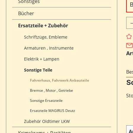
Sonstiges
B
Bücher
Pr
Ersatzteile + Zubehör
Schriftzüge, Embleme
Armaturen , Instrumente
Ar
Elektrik + Lampen
Sonstige Teile
Be
Fahrerhaus, Fahrwerk Anbauteile
S
Bremse , Motor , Getriebe
Sto
Sonstige Ersatzteile
Ersatzteile MAGIRUS Deutz
Zubehör Oldtimer LKW
A
Krimskrams + Raritäten