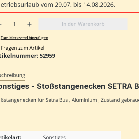
etriebsurlaub vom 29.07. bis 14.08.2026.
odukt Anzahl: Gib den gewünschten Wert
In den Warenkorb
Zum Merkzettel hinzufügen
Fragen zum Artikel
tikelnummer:
52959
schreibung
onstiges - Stoßstangenecken SETRA B
ßstangenecken für Setra Bus , Aluminium , Zustand gebrauc
rtikelart:
Sonstiges