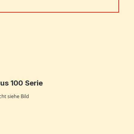
 ein oder benutze die Schaltflächen um 
us 100 Serie
ht siehe Bild