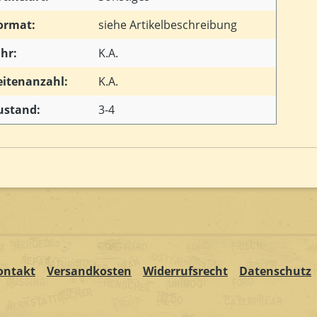
ormat:
siehe Artikelbeschreibung
ahr:
K.A.
eitenanzahl:
K.A.
ustand:
3-4
ontakt
Versandkosten
Widerrufsrecht
Datenschutz