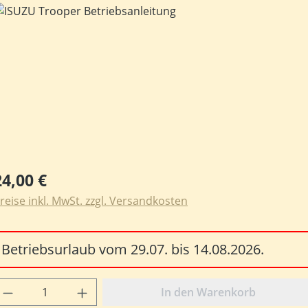
ildergalerie überspringen
egulärer Preis:
24,00 €
reise inkl. MwSt. zzgl. Versandkosten
Betriebsurlaub vom 29.07. bis 14.08.2026.
rodukt Anzahl: Gib den gewünschten Wert e
In den Warenkorb