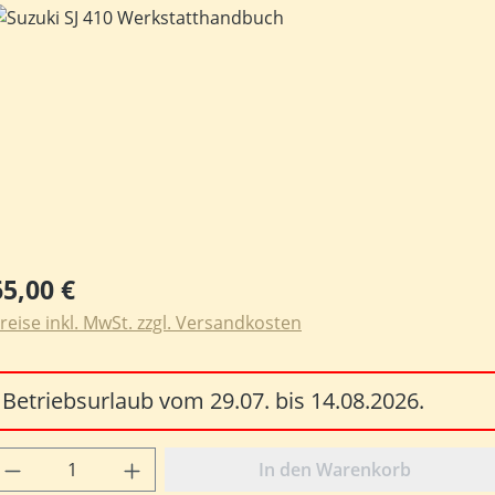
ildergalerie überspringen
egulärer Preis:
65,00 €
reise inkl. MwSt. zzgl. Versandkosten
Betriebsurlaub vom 29.07. bis 14.08.2026.
rodukt Anzahl: Gib den gewünschten Wert e
In den Warenkorb