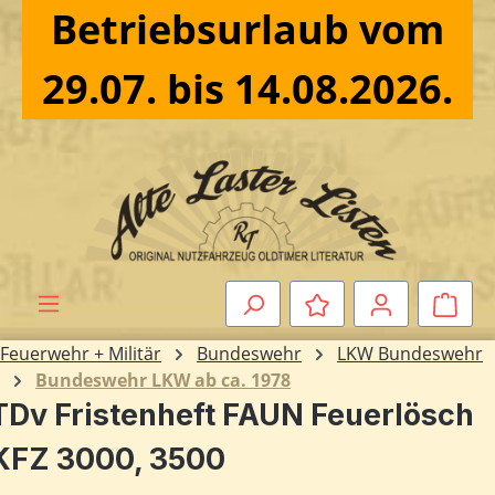
Betriebsurlaub vom
Zum Hauptinhalt springen
29.07. bis 14.08.2026.
Ware
Feuerwehr + Militär
Bundeswehr
LKW Bundeswehr
Bundeswehr LKW ab ca. 1978
TDv Fristenheft FAUN Feuerlösch
KFZ 3000, 3500