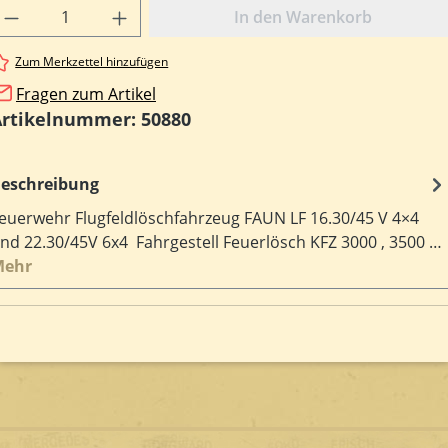
rodukt Anzahl: Gib den gewünschten Wert e
In den Warenkorb
Zum Merkzettel hinzufügen
Fragen zum Artikel
Artikelnummer:
50880
eschreibung
euerwehr Flugfeldlöschfahrzeug FAUN LF 16.30/45 V 4×4
nd 22.30/45V 6x4 Fahrgestell Feuerlösch KFZ 3000 , 3500 …
Mehr