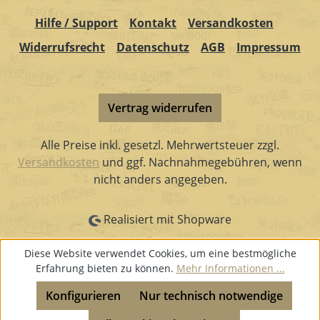
Hilfe / Support
Kontakt
Versandkosten
Widerrufsrecht
Datenschutz
AGB
Impressum
Vertrag widerrufen
Alle Preise inkl. gesetzl. Mehrwertsteuer zzgl.
Versandkosten
und ggf. Nachnahmegebühren, wenn
nicht anders angegeben.
Realisiert mit Shopware
Diese Website verwendet Cookies, um eine bestmögliche
Erfahrung bieten zu können.
Mehr Informationen ...
Konfigurieren
Nur technisch notwendige