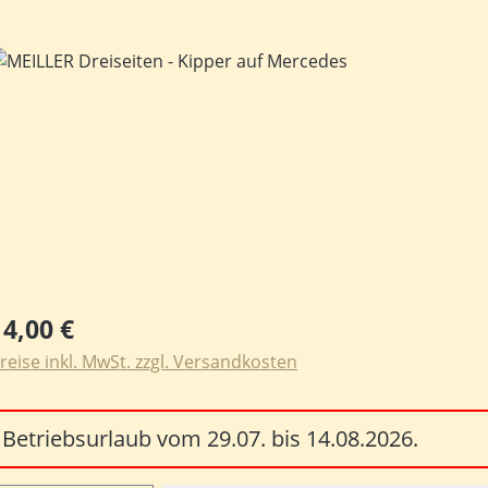
ildergalerie überspringen
egulärer Preis:
14,00 €
reise inkl. MwSt. zzgl. Versandkosten
Betriebsurlaub vom 29.07. bis 14.08.2026.