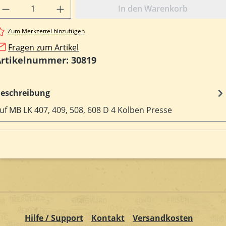
rodukt Anzahl: Gib den gewünschten Wert e
In den Warenkorb
Zum Merkzettel hinzufügen
Fragen zum Artikel
Artikelnummer:
30819
eschreibung
uf MB LK 407, 409, 508, 608 D 4 Kolben Presse
Hilfe / Support
Kontakt
Versandkosten