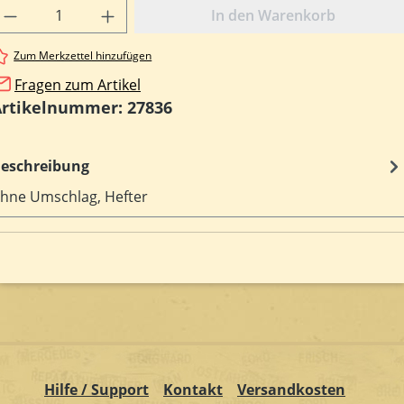
rodukt Anzahl: Gib den gewünschten Wert e
In den Warenkorb
Zum Merkzettel hinzufügen
Fragen zum Artikel
Artikelnummer:
27836
eschreibung
hne Umschlag, Hefter
Hilfe / Support
Kontakt
Versandkosten