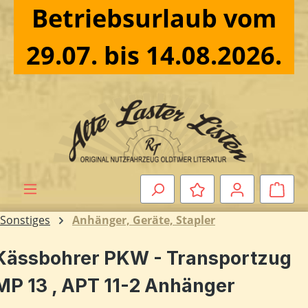
Betriebsurlaub vom
Zum Hauptinhalt springen
29.07. bis 14.08.2026.
Ware
Sonstiges
Anhänger, Geräte, Stapler
Kässbohrer PKW - Transportzug
MP 13 , APT 11-2 Anhänger