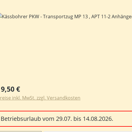
ildergalerie überspringen
egulärer Preis:
19,50 €
reise inkl. MwSt. zzgl. Versandkosten
Betriebsurlaub vom 29.07. bis 14.08.2026.